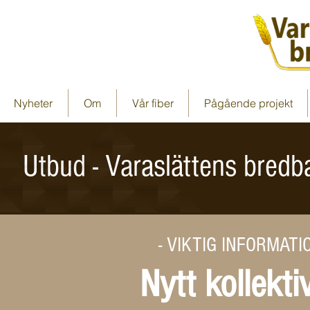
Nyheter
Om
Vår fiber
Pågående projekt
Utbud - Varaslättens bredb
- VIKTIG INFORMAT
Nytt kollekt