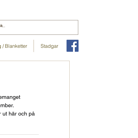
/ Blanketter
Stadgar
nemanget 
ember. 
r ut här och på 