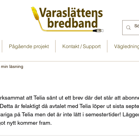
Pågående projekt
Kontakt / Support
Vägledning 
 min läsning
ksammat att Telia sänt ut ett brev där det står att abon
etta är felaktigt då avtalet med Telia löper ut sista sept
riga på Telia men det är inte lätt i semestertider! Lägge
got nytt kommer fram.