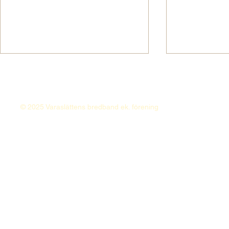
Kundtjänst semesterstängd
FÖRENINGSST
Varaslättens kundtjänst är stängd
VARASLÄTT
veckorna 29 - 31. Vid akuta
EK. FÖR kallar
© 2025 Varaslättens bredband ek. förening
problem - kontakta någon i
FÖRENINGSS
styrelsen! Trevlig sommar
den 26 maj 202
tillönskas alla medlemmar!
Skarstad Byg
Stämman börj
informations
medverkar och