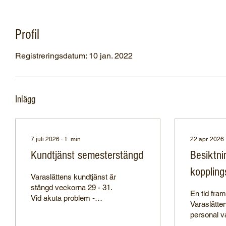
Profil
Profil
Registreringsdatum: 10 jan. 2022
Inlägg
7 juli 2026
∙
1
min
22 apr. 2026
Kundtjänst semesterstängd
Besiktni
koppling
Varaslättens kundtjänst är
stängd veckorna 29 - 31.
En tid fra
Vid akuta problem -
Varaslätte
kontakta någon i
personal v
styrelsen! Trevlig sommar
vägarna oc